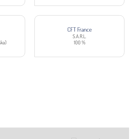
CFT France
S.A.R.L.
ska)
100 %