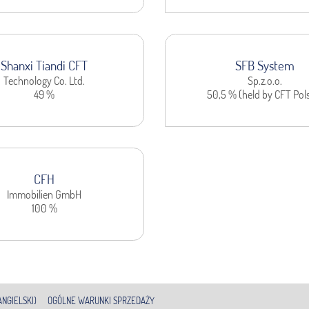
Shanxi Tiandi CFT
SFB System
Technology Co. Ltd.
Sp.z.o.o.
49 %
50,5 % (held by CFT Pol
CFH
Immobilien GmbH
100 %
NGIELSKI)
OGÓLNE WARUNKI SPRZEDAŻY