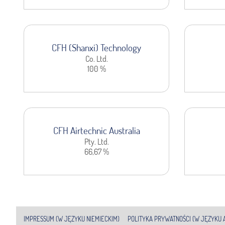
CFH (Shanxi) Technology
Co. Ltd.
100 %
CFH Airtechnic Australia
Pty. Ltd.
66,67 %
IMPRESSUM (W JĘZYKU NIEMIECKIM)
POLITYKA PRYWATNOŚCI (W JĘZYKU A