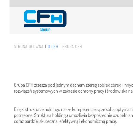
Przejdź do treści
STRONA GŁÓWNA
O CFH
GRUPA CFH
Jesteś tutaj
Grupa CFH zrzesza pod jednym dachem szereg spółek córek i innych
rozwiązań systemowych w zakresie ochrony pracy i środowiska nat
Dzięki strukturze holdingu nasze kompetencje są ze sobą optymaln
potrzebne. Struktura holdingu umożliwia bezpośrednie uzupełnian
coraz bardziej skuteczną, efektywną i ekonomiczną pracę.