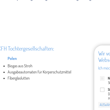
CFH Tochtergesellschaften:
Wir v
Polen
Webse
Biogas aus Stroh
Ich möc
Ausgabeautomaten für Körperschutzmittel
Fiberglaslutten
N
S
S
D
z
AUSWAH