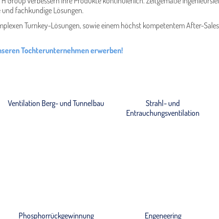
FH Group verbessern ihre Produkte kontinuierlich. Zeitgemäße Ingenieur
e und fachkundige Lösungen.
komplexen Turnkey-Lösungen, sowie einem höchst kompetentem After-Sales-S
unseren Tochterunternehmen erwerben!
Ventilation Berg- und Tunnelbau
Strahl- und
Entrauchungsventilation
Phosphorrückgewinnung
Engeneering